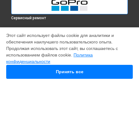
Сервисный ремонт
МОДЕЛИ
Этот сайт использует файлы cookie для аналитики и
обеспечения наилучшего пользовательского опыта.
Fusion
Продолжая использовать этот сайт, вы соглашаетесь с
Hero 9
использованием файлов cookie.
Политика
HERO 10
конфиденциальности
HERO 11
HERO 12
Принять все
HERO 8
HERO 7
HERO 6
HERO Plus
HERO 2014
11 mini
СТРАНИЦЫ
Гарантия