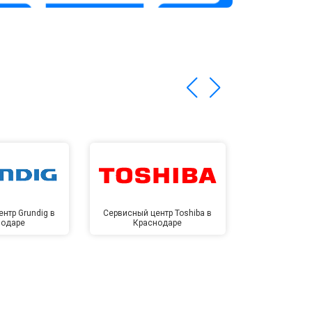
нтр Grundig в
Сервисный центр Toshiba в
Сервисный це
нодаре
Краснодаре
Крас