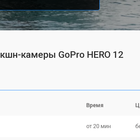
экшн-камеры GoPro HERO 12
Время
Ц
от 20 мин
б