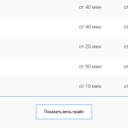
от 40 мин
о
от 40 мин
о
от 20 мин
о
от 90 мин
о
от 10 мин
о
лаги
от 30 мин
о
Показать весь прайс
тридера) sd
от 30 мин
о