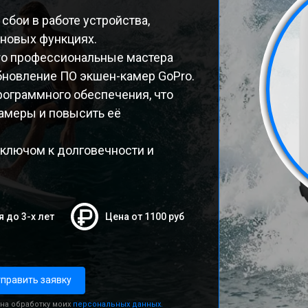
сбои в работе устройства,
 новых функциях.
ro профессиональные мастера
бновление ПО экшен-камер GoPro.
рограммного обеспечения, что
амеры и повысить её
 ключом к долговечности и
я до 3-х лет
Цена от 1100 руб
править заявку
 на обработку моих
персональных данных.