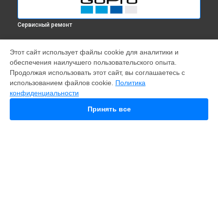
Сервисный ремонт
МОДЕЛИ
Этот сайт использует файлы cookie для аналитики и
обеспечения наилучшего пользовательского опыта.
Fusion
Продолжая использовать этот сайт, вы соглашаетесь с
Hero 9
использованием файлов cookie.
Политика
HERO 10
конфиденциальности
HERO 12
MAX
Принять все
HERO 8
HERO 7
HERO 6
HERO Plus
HERO 2014
11 mini
СТРАНИЦЫ
Гарантия
Доставка