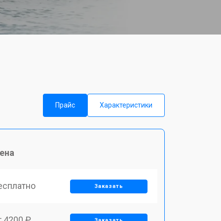
Прайс
Характеристики
ена
есплатно
Заказать
т 4200 ₽
Заказать