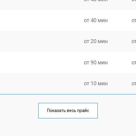
от 40 мин
о
от 20 мин
о
от 90 мин
о
от 10 мин
о
лаги
от 30 мин
о
Показать весь прайс
тридера) sd
от 30 мин
о