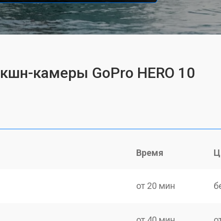
экшн-камеры GoPro HERO 10
Время
Ц
от 20 мин
б
от 40 мин
о