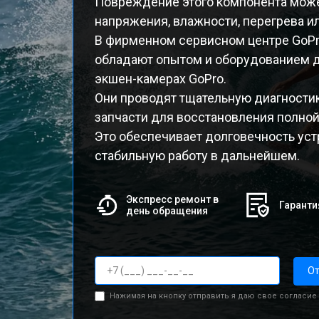
Повреждение этого компонента може
напряжения, влажности, перегрева и
В фирменном сервисном центре GoP
обладают опытом и оборудованием д
экшен-камерах GoPro.
Они проводят тщательную диагности
запчасти для восстановления полно
Это обеспечивает долговечность устр
стабильную работу в дальнейшем.
Экспресс ремонт в
Гаранти
день обращения
От
Нажимая на кнопку отправить я даю свое согласие