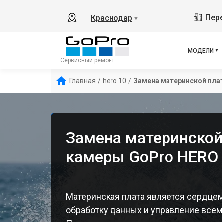
Пере
Краснодар
▼
МОДЕЛИ
Сервисный ремонт
Главная
/
hero 10
/
Замена материнской пла
Замена материнской
камеры GoPro HERO 
Материнская плата является сердцем
обработку данных и управление всем