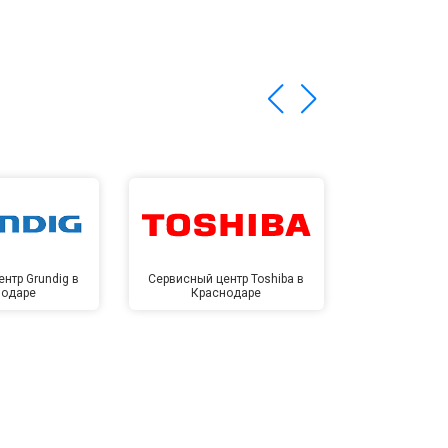
нтр Grundig в
Сервисный центр Toshiba в
Сервисный це
нодаре
Краснодаре
Крас