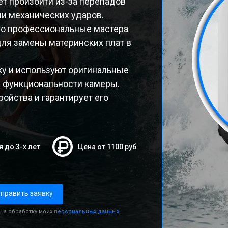
т произойти из-за перепадов
ли механических ударов.
ro профессиональные мастера
ля замены материнских плат в
ку и используют оригинальные
й функциональности камеры.
ойства и гарантирует его
я до 3-х лет
Цена от 1100 руб
править заявку
 на обработку моих
персональных данных.