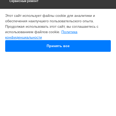
Сервисный ремонт
МОДЕЛИ
Этот сайт использует файлы cookie для аналитики и
обеспечения наилучшего пользовательского опыта.
Fusion
Продолжая использовать этот сайт, вы соглашаетесь с
Hero 9
использованием файлов cookie.
Политика
HERO 10
конфиденциальности
HERO 11
HERO 12
Принять все
MAX
HERO 8
HERO 7
HERO 6
HERO 2014
11 mini
СТРАНИЦЫ
Гарантия
Доставка
Контакты
Карта сайта